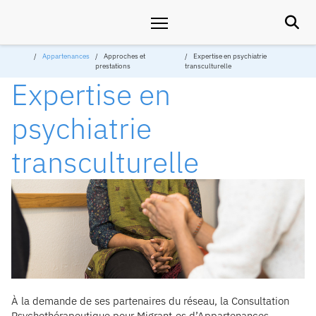

Appartenances
Approches et
Expertise en psychiatrie
prestations
transculturelle
Expertise en
psychiatrie
transculturelle
À la demande de ses partenaires du réseau, la Consultation
Psychothérapeutique pour Migrant·es d’Appartenances