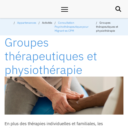

Appartenances
Activités
Consultation
Groupes
Psychothérapeutique pour
thérapeutiques et
Migrant∙es CPM
physiothérapie
Groupes
thérapeutiques et
physiothérapie
En plus des thérapies individuelles et familiales, les