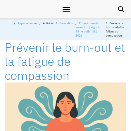

Appartenances
Activités
Formation
Programme de
Prévenir le
formation | Migration
burn-out et la
& interculturalité
fatigue de
2026
compassion
Prévenir le burn-out et
la fatigue de
compassion