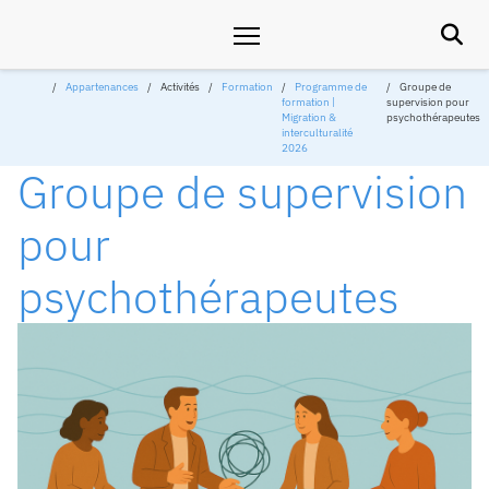

Appartenances
Activités
Formation
Programme de
Groupe de
formation |
supervision pour
Migration &
psychothérapeutes
interculturalité
2026
Groupe de supervision
pour
psychothérapeutes