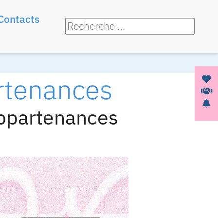
Contacts
artenances
Appartenances