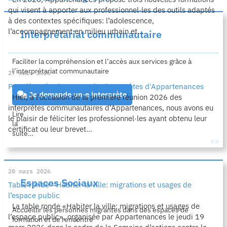
qui visent à apporter aux professionnel·les des outils adaptés
à des contextes spécifiques: l’adolescence,
l’accompagnement en milieu urbain et...
Interprétariat communautaire
Faciliter la compréhension et l’accès aux services grâce à
l’interprétariat communautaire
27 mars 2026
Première réunion 2026 des interprètes d'Appartenances
Je demande un·e interprète
Hier, à l’occasion de la première réunion 2026 des
interprètes communautaires d’Appartenances, nous avons eu
Lire
le plaisir de féliciter les professionnel·les ayant obtenu leur
la
certificat ou leur brevet...
suite…
20 mars 2026
Espaces Sociaux
Table ronde - Habiter la ville: migrations et usages de
l’espace public
La table ronde «Habiter la ville: migrations et usages de
Accueillir les personnes migrantes dans des espaces de
l’espace public», organisée par Appartenances le jeudi 19
formation et de rencontre
mars 2026 dans le cadre de la Semaine d’actions contre le