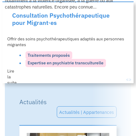
notamment à la violence organisée, à la guerre ou aux
e
catastrophes naturelles. Encore peu connue...
l
Consultation Psycho­thérapeutique
a
pour Migrant·es
s
u
i
Offrir des soins psychothérapeutiques adaptés aux personnes
t
migrantes
e
…
Traitements proposés
Expertise en psychiatrie transculturelle
Lire
la
suite…
Actualités
Actualités | Appartenances