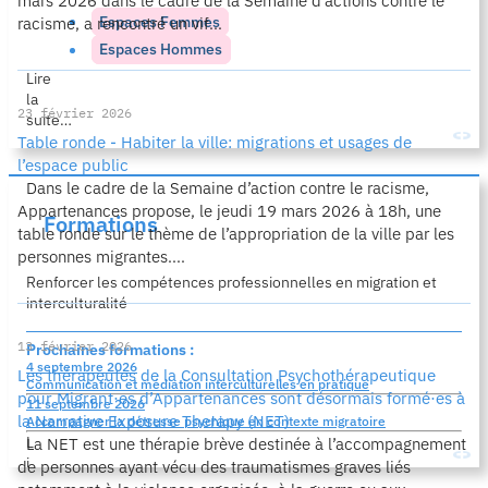
racisme, a rencontré un vif...
Espaces Femmes
Espaces Hommes
Lire
la
23 février 2026
suite…
Table ronde - Habiter la ville: migrations et usages de
l’espace public
Dans le cadre de la Semaine d’action contre le racisme,
Appartenances propose, le jeudi 19 mars 2026 à 18h, une
Formations
table ronde sur le thème de l’appropriation de la ville par les
personnes migrantes....
Renforcer les compétences professionnelles en migration et
interculturalité
13 février 2026
Prochaines formations :
4 septembre 2026
Les thérapeutes de la Consultation Psychothérapeutique
Communication et médiation interculturelles en pratique
pour Migrant∙es d’Appartenances sont désormais formé∙es à
11 septembre 2026
la Narrative Exposure Therapy (NET)
Accompagner la détresse psychique en contexte migratoire
L
La NET est une thérapie brève destinée à l’accompagnement
i
de personnes ayant vécu des traumatismes graves liés
r