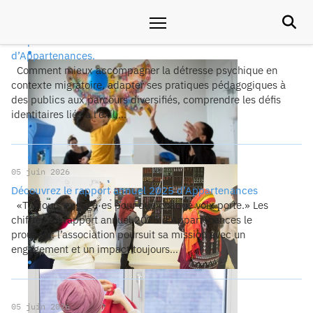

22 juin 2026
Préparez votre second semestre 2026 avec les formations
d’Appartenances.
Comment mieux accompagner la détresse psychique en
contexte migratoire, adapter ses pratiques pédagogiques à
des publics aux parcours diversifiés, comprendre les défis
identitaires liés à l’exil,...
05 juin 2026
Découvrez le rapport annuel 2025 d’Appartenances
«Toujours engagé∙es pour que chaque voix porte.» Les
chiffres du rapport annuel 2025 d’Appartenances le
prouvent: l’association poursuit sa mission avec un
engagement et un impact toujours...
05 juin 2026